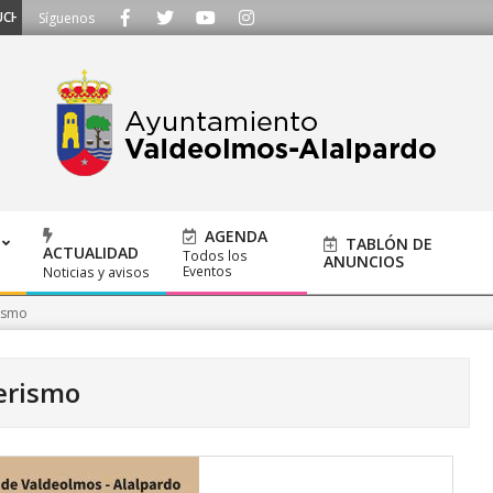
 - Llámanos al 91 620 21 53 o escríbenos a ayuntamiento@alalpardo.org
Síguenos
AGENDA
TABLÓN DE
ACTUALIDAD
Todos los
ANUNCIOS
Eventos
Noticias y avisos
ismo
erismo