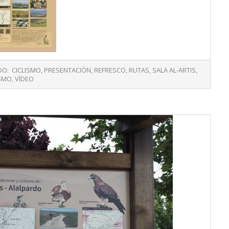
DO:
CICLISMO
,
PRESENTACIÓN
,
REFRESCO
,
RUTAS
,
SALA AL-ARTIS
,
SMO
,
VÍDEO