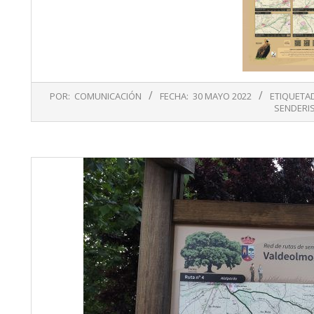
2022-
POR:
COMUNICACIÓN
FECHA:
30 MAYO 2022
ETIQUETA
05-
SENDERI
30