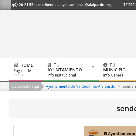
Skip
91 620 21 53 o escríbenos a ayuntamiento@alalpardo.org
TE ESCUCHAMOS
to
content
TU
TU
HOME
AYUNTAMIENTO
MUNICIPIO
Página de
Primary
inicio
Info Institucional
Info General
Navigation
Usted está aquí
Ayuntamiento de Valdeolmos-Alalpardo
>
sender
Menu
send