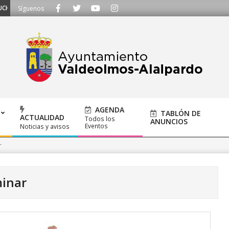
- Llámanos al 91 620 21 53 o escríbenos a ayuntamiento@alalpardo.org
Síguenos
AGENDA
TABLÓN DE
ACTUALIDAD
Todos los
ANUNCIOS
Eventos
Noticias y avisos
r
inar