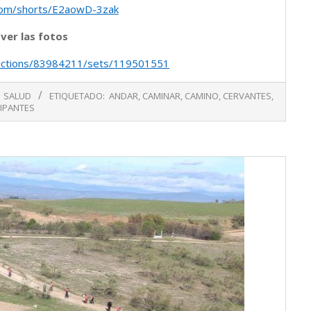
com/shorts/E2aowD-3zak
 ver las fotos
ollections/83984211/sets/119501551
SALUD
ETIQUETADO:
ANDAR
,
CAMINAR
,
CAMINO
,
CERVANTES
,
CIPANTES