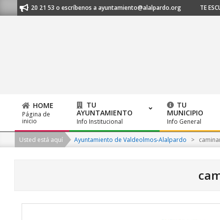
Skip
1 620 21 53 o escríbenos a ayuntamiento@alalpardo.org
TE ESCUCHAMOS 
to
content
TU
TU
HOME
AYUNTAMIENTO
MUNICIPIO
Página de
Primary
inicio
Info Institucional
Info General
Navigation
Usted está aquí
Ayuntamiento de Valdeolmos-Alalpardo
>
camina
Menu
cam