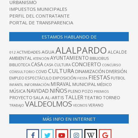
URBANISMO
IMPUESTOS MUNICIPALES
PERFIL DEL CONTRATANTE
PORTAL DE TRANSPARENCIA
ESTAMOS HABLANDO DE
ALALPARDO
AGUA
ALCALDE
ACTIVIDADES
012
AYUNTAMIENTO
AMBIENTAL
BIBLIOBUS
ATENCIÓN
CONCIERTO
CASA
BIBLIOTECA
CASA CULTURA
CONCURSO
CULTURA
DINAMIZACIÓN
DIVERSIÓN
COVID
CONSULTORIO
FIESTAS
EXPOSICIÓN
FUTBOL
EMPLEO
ESPECTÁCULO
FIESTA
MIRAVAL
MUNICIPAL
MÉDICO
INFANTIL
INFORMACIÓN
NIÑOS
NAVIDAD
MÚSICA
PLENO
POZO
PREMIOS
TALLER
TEATRO
PROYECTO
SALA AL-ARTIS
TORNEO
VALDEOLMOS
VERANO
TRABAJO
VECINOS
MÁS INFO EN INTERNET