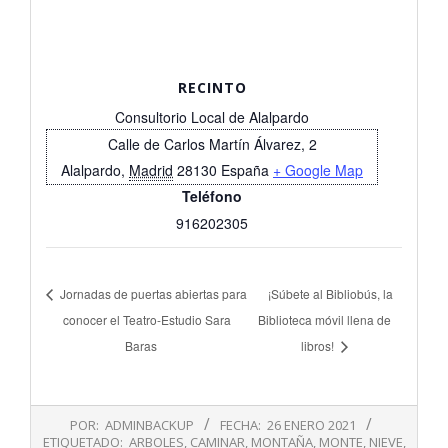
RECINTO
Consultorio Local de Alalpardo
Calle de Carlos Martín Álvarez, 2
Alalpardo
,
Madrid
28130
España
+ Google Map
Teléfono
916202305
Jornadas de puertas abiertas para
¡Súbete al Bibliobús, la
conocer el Teatro-Estudio Sara
Biblioteca móvil llena de
Baras
libros!
2021-
POR:
ADMINBACKUP
FECHA:
26 ENERO 2021
01-
ETIQUETADO:
ARBOLES
,
CAMINAR
,
MONTAÑA
,
MONTE
,
NIEVE
,