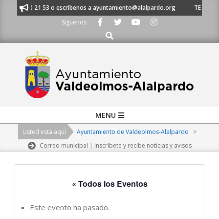
Skip
 91 620 21 53 o escríbenos a ayuntamiento@alalpardo.org
TE ESCUCHAM
to
Síguenos
content
Buscar
Primary
MENU
Navigation
Usted está aquí
Ayuntamiento de Valdeolmos-Alalpardo
>
Menu
Correo municipal | Inscríbete y recibe noticias y avisos
« Todos los Eventos
Este evento ha pasado.