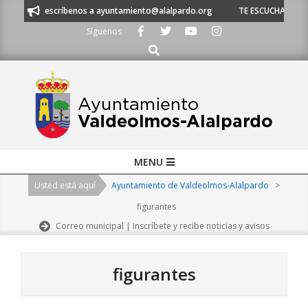
Skip
 escríbenos a ayuntamiento@alalpardo.org
TE ESCUCHAMOS - Llámanos al
to
Síguenos
content
Buscar
Primary
MENU
Navigation
Usted está aquí
Ayuntamiento de Valdeolmos-Alalpardo
>
Menu
figurantes
Correo municipal | Inscríbete y recibe noticias y avisos
figurantes