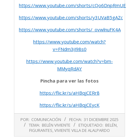
https://www.youtube.com/shorts/cQo6DnpRmUE
https://www.youtube.com/shorts/y3UVaB5gAZc
https://www.youtube.com/shorts/_ovwlnuFK4A
https://www.youtube.com/watch?
v=FNdm3iJ98s0
https://www.youtube.com/watch?v=bm-
MMyqRdAY
Pincha para ver las fotos
https://flic.kr/s/aHBqjCERr8
https://flic.kr/s/aHBqjCEycK
2025-
POR:
COMUNICACIÓN
FECHA:
31 DICIEMBRE 2025
12-
TEMA:
BELÉN VIVIENTE
ETIQUETADO:
BELÉN
,
31
FIGURANTES
,
VIVIENTE VILLA DE ALALPARDO