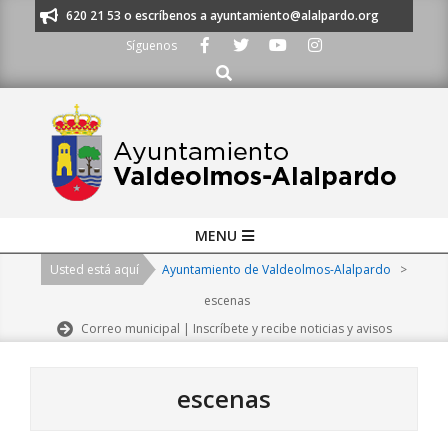
Skip
os al 91 620 21 53 o escríbenos a ayuntamiento@alalpardo.org
TE ESC
to
Síguenos
content
Buscar
Primary
MENU
Navigation
Usted está aquí
Ayuntamiento de Valdeolmos-Alalpardo
>
Menu
escenas
Correo municipal | Inscríbete y recibe noticias y avisos
escenas