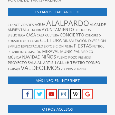
ESTAMOS HABLANDO DE
ALALPARDO
AGUA
ALCALDE
ACTIVIDADES
012
AYUNTAMIENTO
AMBIENTAL
BIBLIOBUS
ATENCIÓN
CONCIERTO
CASA
BIBLIOTECA
CASA CULTURA
CONCURSO
CULTURA
DINAMIZACIÓN
DIVERSIÓN
COVID
CONSULTORIO
FIESTAS
EXPOSICIÓN
FUTBOL
EMPLEO
ESPECTÁCULO
FIESTA
MIRAVAL
MUNICIPAL
MÉDICO
INFANTIL
INFORMACIÓN
NIÑOS
NAVIDAD
MÚSICA
PLENO
POZO
PREMIOS
TALLER
TEATRO
PROYECTO
SALA AL-ARTIS
TORNEO
VALDEOLMOS
VERANO
TRABAJO
VECINOS
MÁS INFO EN INTERNET
OTROS ACCESOS