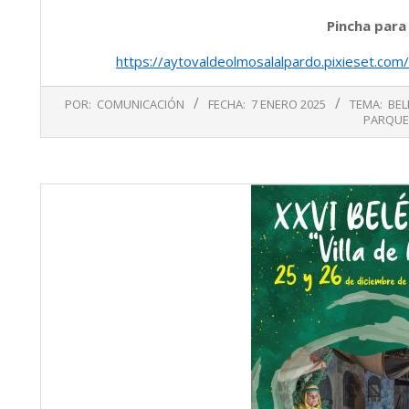
Pincha para
https://aytovaldeolmosalalpardo.pixieset.com/
2025-
POR:
COMUNICACIÓN
FECHA:
7 ENERO 2025
TEMA:
BEL
01-
PARQUE
07