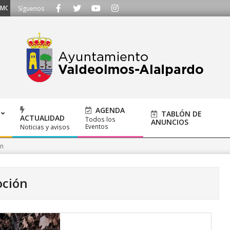
ámanos al 91 620 21 53 o escríbenos a ayuntamiento@alalpardo.org
Síguenos
AGENDA
TABLÓN DE
ACTUALIDAD
Todos los
ANUNCIOS
Eventos
Noticias y avisos
n
ción