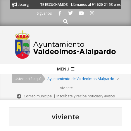
Skip
do.org
TE ESCUCHAMOS - Llámanos al 91 620 21 53 o escríbenos a ayun
to
Síguenos
content
Buscar
Primary
MENU
Navigation
Usted está aquí
Ayuntamiento de Valdeolmos-Alalpardo
>
Menu
viviente
Correo municipal | Inscríbete y recibe noticias y avisos
viviente