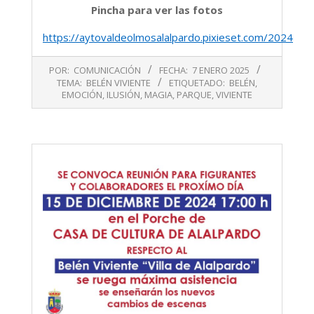
Pincha para ver las fotos
https://aytovaldeolmosalalpardo.pixieset.com/2024dicie
2025-
POR:
COMUNICACIÓN
FECHA:
7 ENERO 2025
01-
TEMA:
BELÉN VIVIENTE
ETIQUETADO:
BELÉN
,
07
EMOCIÓN
,
ILUSIÓN
,
MAGIA
,
PARQUE
,
VIVIENTE