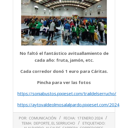
No faltó el fantástico avituallamiento de
cada año: fruta, jamón, etc.
Cada corredor donó 1 euro para Cáritas.
Pincha para ver las fotos
https://soniabustos.pixieset.com/traildelserrucho/
https://aytovaldeolmosalalpardo.pixieset.com/2024ene
2024-
POR:
COMUNICACIÓN
FECHA:
17 ENERO 2024
01-
TEMA:
DEPORTE
,
EL SERRUCHO
ETIQUETADO:
17