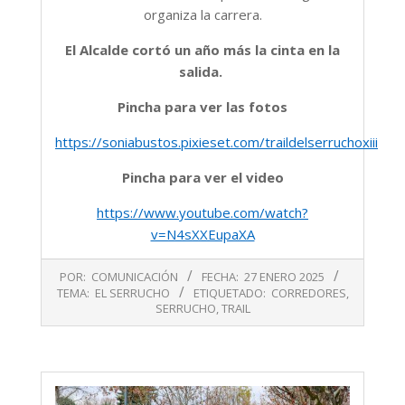
organiza la carrera.
El Alcalde cortó un año más la cinta en la
salida.
Pincha para ver las fotos
https://soniabustos.pixieset.com/traildelserruchoxiii/
Pincha para ver el video
https://www.youtube.com/watch?
v=N4sXXEupaXA
2025-
POR:
COMUNICACIÓN
FECHA:
27 ENERO 2025
01-
TEMA:
EL SERRUCHO
ETIQUETADO:
CORREDORES
,
27
SERRUCHO
,
TRAIL