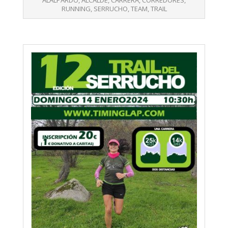
ALALPARDO
,
ALCALDE
,
CARRERA
,
CORREDORES
,
RUNNING
,
SERRUCHO
,
TEAM
,
TRAIL