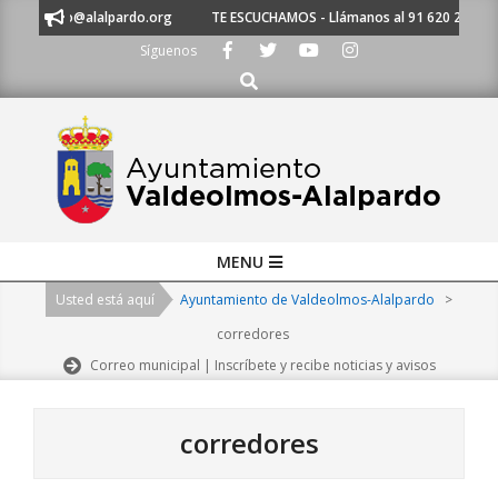
Skip
o@alalpardo.org
TE ESCUCHAMOS - Llámanos al 91 620 21 53 o escríbeno
to
Síguenos
content
Buscar
Primary
MENU
Navigation
Usted está aquí
Ayuntamiento de Valdeolmos-Alalpardo
>
Menu
corredores
Correo municipal | Inscríbete y recibe noticias y avisos
corredores