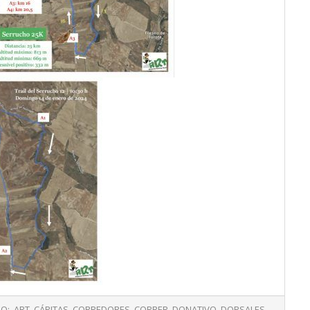
O:
ART
,
CÁRITAS
,
CORREDORES
,
CORRER
,
DONATIVO
,
DORSALES
,