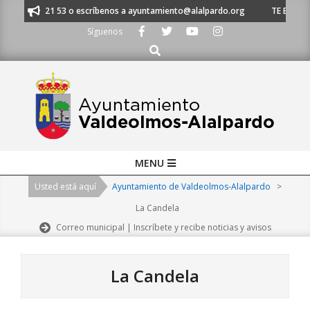
Skip
1 620 21 53 o escríbenos a ayuntamiento@alalpardo.org
TE ESCUCHAMOS
to
Síguenos
content
Buscar
Primary
MENU
Navigation
Usted está aquí
Ayuntamiento de Valdeolmos-Alalpardo
>
Menu
La Candela
Correo municipal | Inscríbete y recibe noticias y avisos
La Candela