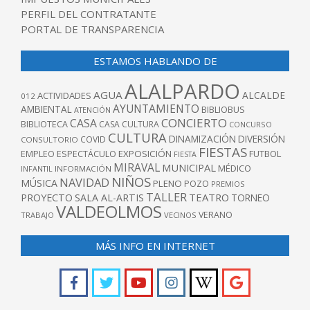
PERFIL DEL CONTRATANTE
PORTAL DE TRANSPARENCIA
ESTAMOS HABLANDO DE
ALALPARDO
AGUA
ALCALDE
ACTIVIDADES
012
AYUNTAMIENTO
AMBIENTAL
BIBLIOBUS
ATENCIÓN
CONCIERTO
CASA
BIBLIOTECA
CASA CULTURA
CONCURSO
CULTURA
DINAMIZACIÓN
DIVERSIÓN
COVID
CONSULTORIO
FIESTAS
EXPOSICIÓN
FUTBOL
EMPLEO
ESPECTÁCULO
FIESTA
MIRAVAL
MUNICIPAL
MÉDICO
INFANTIL
INFORMACIÓN
NIÑOS
NAVIDAD
MÚSICA
PLENO
POZO
PREMIOS
TALLER
TEATRO
PROYECTO
SALA AL-ARTIS
TORNEO
VALDEOLMOS
VERANO
TRABAJO
VECINOS
MÁS INFO EN INTERNET