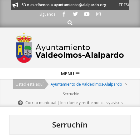
Skip
20 21 53 o escríbenos a ayuntamiento@alalpardo.org
TE ESCUCHAMOS - 
to
Síguenos
content
Buscar
Primary
MENU
Navigation
Usted está aquí
Ayuntamiento de Valdeolmos-Alalpardo
>
Menu
Serruchín
Correo municipal | Inscríbete y recibe noticias y avisos
Serruchín