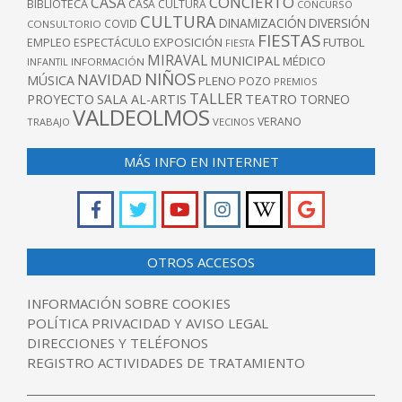
CONCIERTO
CASA
BIBLIOTECA
CASA CULTURA
CONCURSO
CULTURA
DINAMIZACIÓN
DIVERSIÓN
COVID
CONSULTORIO
FIESTAS
EXPOSICIÓN
FUTBOL
EMPLEO
ESPECTÁCULO
FIESTA
MIRAVAL
MUNICIPAL
MÉDICO
INFANTIL
INFORMACIÓN
NIÑOS
NAVIDAD
MÚSICA
PLENO
POZO
PREMIOS
TALLER
TEATRO
PROYECTO
SALA AL-ARTIS
TORNEO
VALDEOLMOS
VERANO
TRABAJO
VECINOS
MÁS INFO EN INTERNET
OTROS ACCESOS
INFORMACIÓN SOBRE COOKIES
POLÍTICA PRIVACIDAD Y AVISO LEGAL
DIRECCIONES Y TELÉFONOS
REGISTRO ACTIVIDADES DE TRATAMIENTO