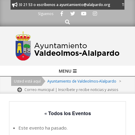
Skip
al 91 620 21 53 o escríbenos a ayuntamiento@alalpardo.org
TE ESCUCHA
to
Síguenos
content
Buscar
Primary
MENU
Navigation
Usted está aquí
Ayuntamiento de Valdeolmos-Alalpardo
>
Menu
Correo municipal | Inscríbete y recibe noticias y avisos
« Todos los Eventos
Este evento ha pasado.