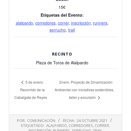
15€
Etiquetas del Evento:
alalpardo
,
corredores
,
correr
,
inscripción
,
runners
,
serrucho
,
trail
RECINTO
Plaza de Toros de Alalpardo
5 de enero:
Enero: Proyecto de Dinamización
Recorrido de la
Ambiental con iniciativas sostenibles,
Cabalgata de Reyes
taller y excursión
2021-
POR:
COMUNICACIÓN
FECHA:
24 OCTUBRE 2021
10-
ETIQUETADO:
ALALPARDO
,
CORREDORES
,
CORRER
,
24
INSCRIPCIÓN
,
RUNNERS
,
SERRUCHO
,
TRAIL