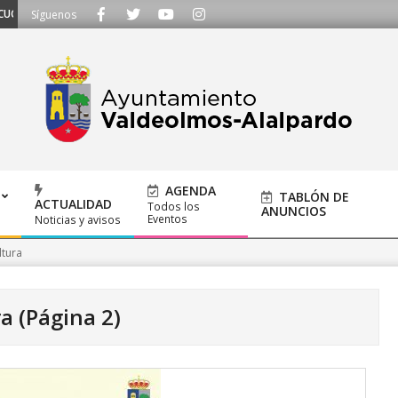
OS - Llámanos al 91 620 21 53 o escríbenos a ayuntamiento@alalpardo.org
Síguenos
AGENDA
TABLÓN DE
ACTUALIDAD
Todos los
ANUNCIOS
Eventos
Noticias y avisos
ltura
ra
(Página 2)