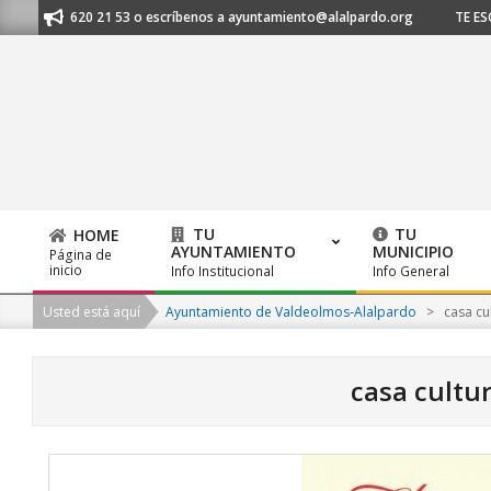
Skip
 91 620 21 53 o escríbenos a ayuntamiento@alalpardo.org
TE ESCUCHAM
to
content
TU
TU
HOME
AYUNTAMIENTO
MUNICIPIO
Página de
Primary
inicio
Info Institucional
Info General
Navigation
Usted está aquí
Ayuntamiento de Valdeolmos-Alalpardo
>
casa cu
Menu
casa cultu