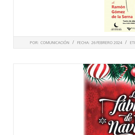
2024-
POR:
COMUNICACIÓN
FECHA:
26 FEBRERO 2024
ET
02-
26