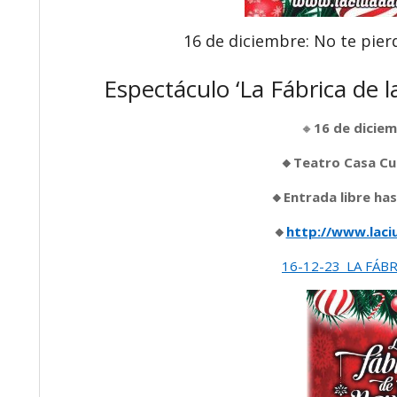
16 de diciembre: No te pierd
Espectáculo ‘La Fábrica de l
🔸
16 de diciem
🔸Teatro Casa Cu
🔸Entrada libre ha
🔸
http://www.laci
16-12-23_LA FÁBR