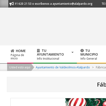
Skip
nos al 91 620 21 53 o escríbenos a ayuntamiento@alalpardo.org
TE ESC
to
content
TU
TU
HOME
AYUNTAMIENTO
MUNICIPIO
Página de
Primary
inicio
Info Institucional
Info General
Navigation
Usted está aquí
Ayuntamiento de Valdeolmos-Alalpardo
>
Fábrica
Menu
Fáb