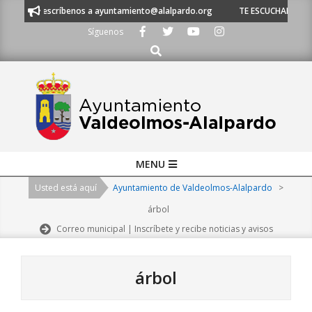
Skip
 escríbenos a ayuntamiento@alalpardo.org
TE ESCUCHAMOS - Llámanos al
to
Síguenos
content
Buscar
Primary
MENU
Navigation
Usted está aquí
Ayuntamiento de Valdeolmos-Alalpardo
>
Menu
árbol
Correo municipal | Inscríbete y recibe noticias y avisos
árbol