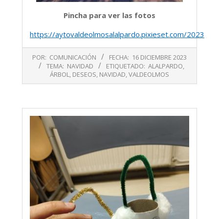
Pincha para ver las fotos
https://aytovaldeolmosalalpardo.pixieset.com/2023dic
2023-
POR:
COMUNICACIÓN
FECHA:
16 DICIEMBRE 2023
12-
TEMA:
NAVIDAD
ETIQUETADO:
ALALPARDO
,
16
ÁRBOL
,
DESEOS
,
NAVIDAD
,
VALDEOLMOS