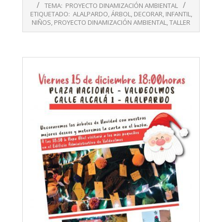
12-
TEMA:
PROYECTO DINAMIZACIÓN AMBIENTAL
14
ETIQUETADO:
ALALPARDO
,
ÁRBOL
,
DECORAR
,
INFANTIL
,
NIÑOS
,
PROYECTO DINAMIZACIÓN AMBIENTAL
,
TALLER