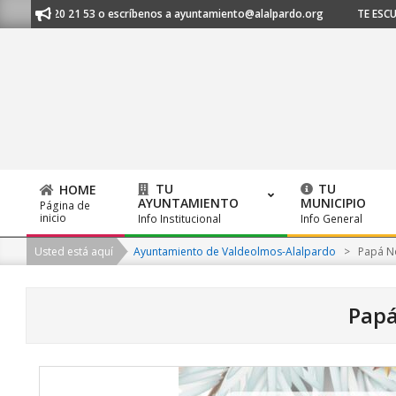
Skip
 620 21 53 o escríbenos a ayuntamiento@alalpardo.org
TE ESCUCHAMOS 
to
content
TU
TU
HOME
AYUNTAMIENTO
MUNICIPIO
Página de
Primary
inicio
Info Institucional
Info General
Navigation
Usted está aquí
Ayuntamiento de Valdeolmos-Alalpardo
>
Papá N
Menu
Papá