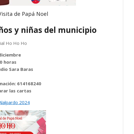
Visita de Papá Noel
iños y niñas del municipio
cial Ho Ho Ho
diciembre
0 horas
dio Sara Baras
mación: 614168240
rar las cartas
Alalpardo 2024