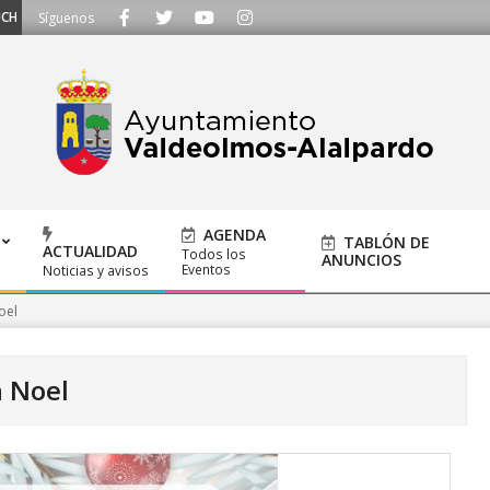
- Llámanos al 91 620 21 53 o escríbenos a ayuntamiento@alalpardo.org
Síguenos
AGENDA
TABLÓN DE
ACTUALIDAD
Todos los
ANUNCIOS
Eventos
Noticias y avisos
oel
 Noel