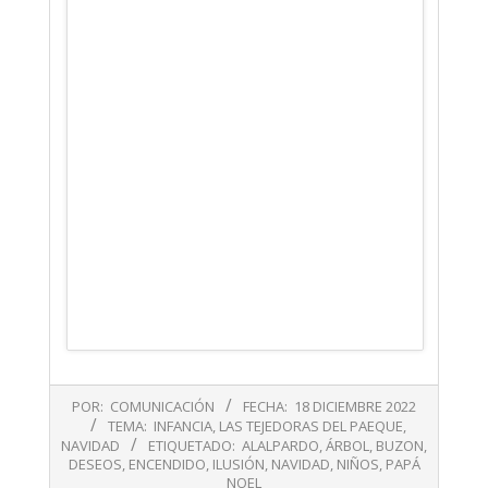
2022-
POR:
COMUNICACIÓN
FECHA:
18 DICIEMBRE 2022
12-
TEMA:
INFANCIA
,
LAS TEJEDORAS DEL PAEQUE
,
18
NAVIDAD
ETIQUETADO:
ALALPARDO
,
ÁRBOL
,
BUZON
,
DESEOS
,
ENCENDIDO
,
ILUSIÓN
,
NAVIDAD
,
NIÑOS
,
PAPÁ
NOEL