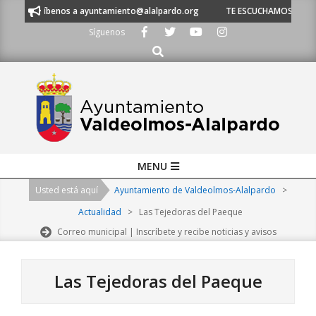
Skip
ríbenos a ayuntamiento@alalpardo.org
TE ESCUCHAMOS - Llámanos al 91 
to
Síguenos
content
Buscar
Primary
MENU
Navigation
Usted está aquí
Ayuntamiento de Valdeolmos-Alalpardo
>
Menu
Actualidad
>
Las Tejedoras del Paeque
Correo municipal | Inscríbete y recibe noticias y avisos
Las Tejedoras del Paeque