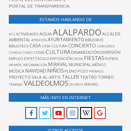
PORTAL DE TRANSPARENCIA
ESTAMOS HABLANDO DE
ALALPARDO
AGUA
ALCALDE
ACTIVIDADES
012
AYUNTAMIENTO
AMBIENTAL
BIBLIOBUS
ATENCIÓN
CONCIERTO
CASA
BIBLIOTECA
CASA CULTURA
CONCURSO
CULTURA
DINAMIZACIÓN
DIVERSIÓN
COVID
CONSULTORIO
FIESTAS
EXPOSICIÓN
FUTBOL
EMPLEO
ESPECTÁCULO
FIESTA
MIRAVAL
MUNICIPAL
MÉDICO
INFANTIL
INFORMACIÓN
NIÑOS
NAVIDAD
MÚSICA
PLENO
POZO
PREMIOS
TALLER
TEATRO
PROYECTO
SALA AL-ARTIS
TORNEO
VALDEOLMOS
VERANO
TRABAJO
VECINOS
MÁS INFO EN INTERNET
OTROS ACCESOS