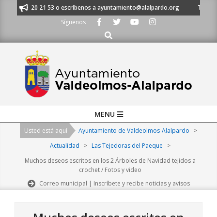
Skip
 al 91 620 21 53 o escríbenos a ayuntamiento@alalpardo.org
TE ESCUCH
to
Síguenos
content
Buscar
Primary
MENU
Navigation
Usted está aquí
Ayuntamiento de Valdeolmos-Alalpardo
>
Menu
Actualidad
>
Las Tejedoras del Paeque
>
Muchos deseos escritos en los 2 Árboles de Navidad tejidos a
crochet / Fotos y video
Correo municipal | Inscríbete y recibe noticias y avisos