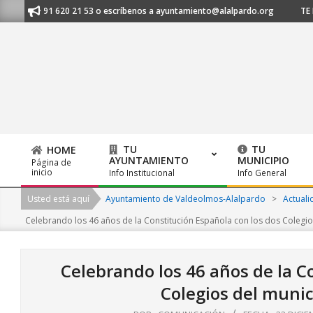
Skip
s al 91 620 21 53 o escríbenos a ayuntamiento@alalpardo.org
TE ESCUC
to
content
TU
TU
HOME
AYUNTAMIENTO
MUNICIPIO
Página de
Primary
inicio
Info Institucional
Info General
Navigation
Usted está aquí
Ayuntamiento de Valdeolmos-Alalpardo
>
Actuali
Menu
Celebrando los 46 años de la Constitución Española con los dos Colegios
Celebrando los 46 años de la C
Colegios del munici