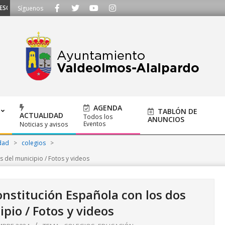
HAMOS - Llámanos al 91 620 21 53 o escríbenos a ayuntamiento@alalpardo.o
Síguenos
AGENDA
TABLÓN DE
ACTUALIDAD
Todos los
ANUNCIOS
Eventos
Noticias y avisos
dad
>
colegios
>
 del municipio / Fotos y videos
onstitución Española con los dos
pio / Fotos y videos