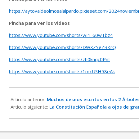
https://aytovaldeolmosalalpardo.pixieset.com/2024noviembr
Pincha para ver los videos
https://www.youtube.com/shorts/wI1-60wTbz4
https://www.youtube.com/shorts/DWXZYeZBKrQ
https://www.youtube.com/shorts/zh0knqc0PnI
https://www.youtube.com/shorts/1mxUSH58eAk
2024-
12-
Artículo anterior:
Muchos deseos escritos en los 2 Árboles
22
Artículo siguiente:
La Constitución Española a ojos de gra