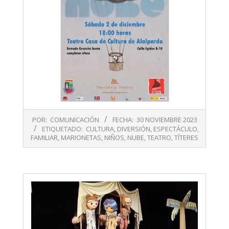
2023-
POR:
COMUNICACIÓN
FECHA:
30 NOVIEMBRE 2023
11-
ETIQUETADO:
CULTURA
,
DIVERSIÓN
,
ESPECTÁCULO
,
30
FAMILIAR
,
MARIONETAS
,
NIÑOS
,
NUBE
,
TEATRO
,
TÍTERES