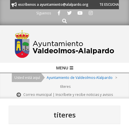
Skip
o escríbenos a ayuntamiento@alalpardo.org
TE ESCUCHAMOS - Llámanos a
to
Síguenos
content
Buscar
Primary
MENU
Navigation
Usted está aquí
Ayuntamiento de Valdeolmos-Alalpardo
>
Menu
títeres
Correo municipal | Inscríbete y recibe noticias y avisos
títeres