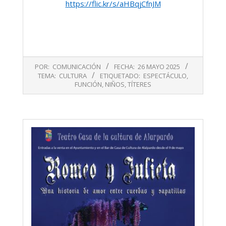
https://flic.kr/s/aHBqjCfnJM
2025-
POR:
COMUNICACIÓN
FECHA:
26 MAYO 2025
05-
TEMA:
CULTURA
ETIQUETADO:
ESPECTÁCULO
,
26
FUNCIÓN
,
NIÑOS
,
TÍTERES