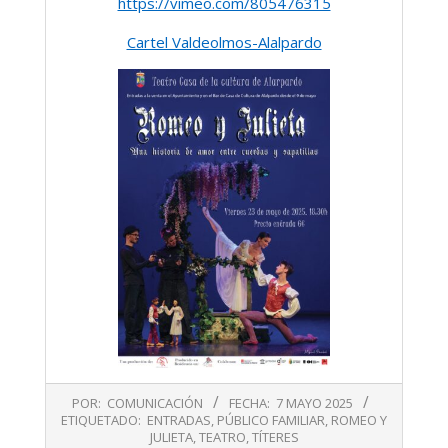
https://vimeo.com/805476315
Cartel Valdeolmos-Alalpardo
2025-
POR:
COMUNICACIÓN
FECHA:
7 MAYO 2025
05-
ETIQUETADO:
ENTRADAS
,
PÚBLICO FAMILIAR
,
ROMEO Y
07
JULIETA
,
TEATRO
,
TÍTERES