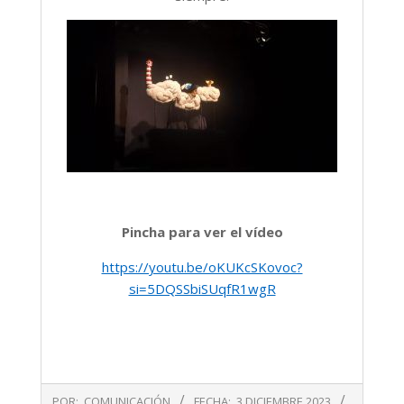
Pincha para ver el vídeo
https://youtu.be/oKUKcSKovoc?
si=5DQSSbiSUqfR1wgR
2023-
POR:
COMUNICACIÓN
FECHA:
3 DICIEMBRE 2023