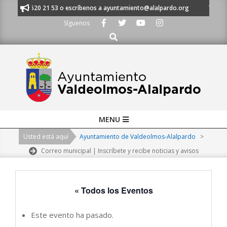
Skip
 al 91 620 21 53 o escríbenos a ayuntamiento@alalpardo.org
TE ESCUC
to
Síguenos
content
Buscar
Primary
MENU
Navigation
Usted está aquí
Ayuntamiento de Valdeolmos-Alalpardo
>
Menu
Correo municipal | Inscríbete y recibe noticias y avisos
« Todos los Eventos
Este evento ha pasado.