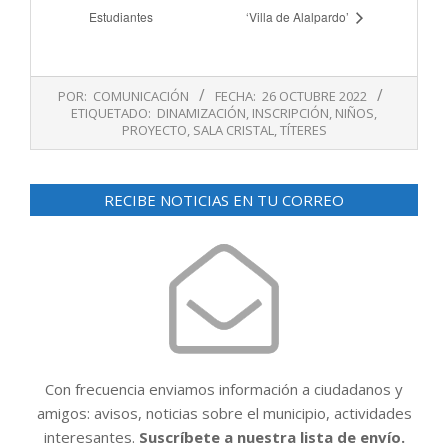
Estudiantes
‘Villa de Alalpardo’
2022-
POR:
COMUNICACIÓN
FECHA:
26 OCTUBRE 2022
10-
ETIQUETADO:
DINAMIZACIÓN
,
INSCRIPCIÓN
,
NIÑOS
,
26
PROYECTO
,
SALA CRISTAL
,
TÍTERES
RECIBE NOTICIAS EN TU CORREO
Con frecuencia enviamos información a ciudadanos y
amigos: avisos, noticias sobre el municipio, actividades
interesantes.
Suscríbete a nuestra lista de envío.