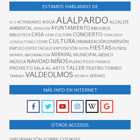
ESTAMOS HABLANDO DE
ALALPARDO
AGUA
ALCALDE
ACTIVIDADES
012
AYUNTAMIENTO
AMBIENTAL
BIBLIOBUS
ATENCIÓN
CONCIERTO
CASA
BIBLIOTECA
CASA CULTURA
CONCURSO
CULTURA
DINAMIZACIÓN
DIVERSIÓN
COVID
CONSULTORIO
FIESTAS
EXPOSICIÓN
FUTBOL
EMPLEO
ESPECTÁCULO
FIESTA
MIRAVAL
MUNICIPAL
MÉDICO
INFANTIL
INFORMACIÓN
NIÑOS
NAVIDAD
MÚSICA
PLENO
POZO
PREMIOS
TALLER
TEATRO
PROYECTO
SALA AL-ARTIS
TORNEO
VALDEOLMOS
VERANO
TRABAJO
VECINOS
MÁS INFO EN INTERNET
OTROS ACCESOS
INFORMACIÓN SOBRE COOKIES