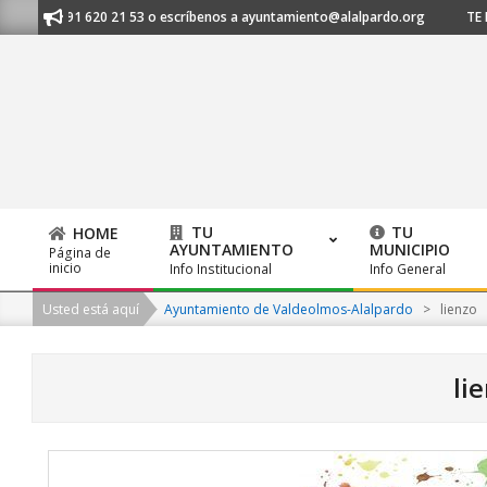
Skip
os al 91 620 21 53 o escríbenos a ayuntamiento@alalpardo.org
TE ESC
to
content
TU
TU
HOME
AYUNTAMIENTO
MUNICIPIO
Página de
Primary
inicio
Info Institucional
Info General
Navigation
Usted está aquí
Ayuntamiento de Valdeolmos-Alalpardo
>
lienzo
Menu
li