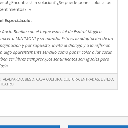
n beso! ¿Encontrará la solución? ¿Se puede poner color a los
 sentimientos? «
el Espectáculo:
 Rocío Bonilla con el toque especial de Espiral Mágica.
onocer a MINIMONI y su mundo. Esta es la adaptación de un
maginación y por supuesto, invita al diálogo y a la reflexión
so en algo aparentemente sencillo como poner color a las cosas.
eben ser libres siempre? ¿Los sentimientos son iguales para
dos?»
:
ALALPARDO
,
BESO
,
CASA CULTURA
,
CULTURA
,
ENTRADAS
,
LIENZO
,
,
TEATRO