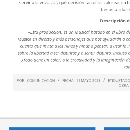
servir a la vez… ¡Uf, qué decisión tan difícil colorear u
besos o a los
Descripción d
«Esta producción, es un Musical basado en el libro de
M
úsica
en directo y más personajes que nos ayudarán a c
cuento que invita a los niños y niñas a pensar, a usar la i
sobre la libertad a ser distintos y a sentir distinto, inclu
¿Todo tiene un color, o la creatividad y la imaginación d
to
2023-
POR:
COMUNICACIÓN
FECHA:
11 MAYO 2023
ETIQUETADO
05-
OBRA
11