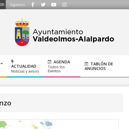
UCHAMOS - Llámanos al 91 620 21 53 o escríbenos a ayuntamiento@alalpardo.
Síguenos
AGENDA
TABLÓN DE
ACTUALIDAD
Todos los
ANUNCIOS
Eventos
Noticias y avisos
enzo