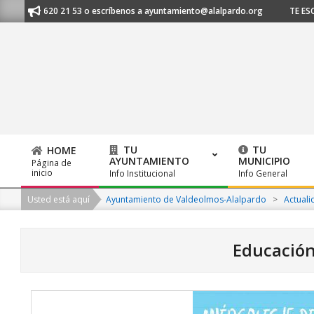
Skip
91 620 21 53 o escríbenos a ayuntamiento@alalpardo.org
TE ESCUCHAMO
to
content
TU
TU
HOME
AYUNTAMIENTO
MUNICIPIO
Página de
Primary
inicio
Info Institucional
Info General
Navigation
Usted está aquí
Ayuntamiento de Valdeolmos-Alalpardo
>
Actuali
Menu
Educació