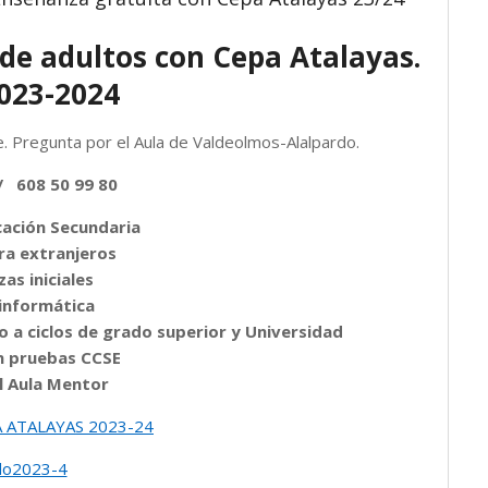
de adultos con Cepa Atalayas.
023-2024
e. Pregunta por el Aula de Valdeolmos-Alalpardo.
 / 608 50 99 80
cación Secundaria
ra extranjeros
as iniciales
 informática
 a ciclos de grado superior y Universidad
n pruebas CCSE
l Aula Mentor
 ATALAYAS 2023-24
rdo2023-4