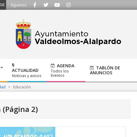
S - Llámanos al 91 620 21 53 o escríbenos a ayuntamiento@alalpardo.org
Síguenos
AGENDA
TABLÓN DE
ACTUALIDAD
Todos los
ANUNCIOS
Eventos
Noticias y avisos
dad
>
Educación
n
(Página 2)