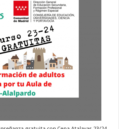
Enseñanza gratuita con Cepa Atalayas 23/24