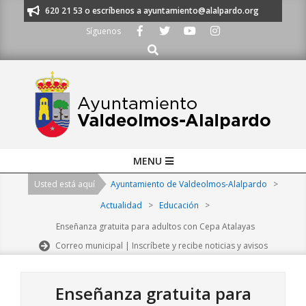
Skip
os al 91 620 21 53 o escríbenos a ayuntamiento@alalpardo.org
TE ESC
to
Síguenos
content
Buscar
Primary
MENU
Navigation
Usted está aquí
Ayuntamiento de Valdeolmos-Alalpardo
>
Menu
Actualidad
>
Educación
>
Enseñanza gratuita para adultos con Cepa Atalayas
Correo municipal | Inscríbete y recibe noticias y avisos
Enseñanza gratuita para