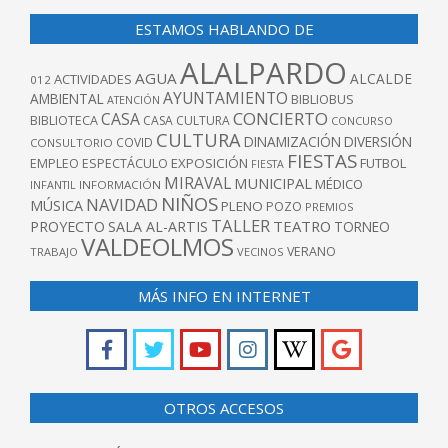
ESTAMOS HABLANDO DE
ALALPARDO
AGUA
ALCALDE
ACTIVIDADES
012
AYUNTAMIENTO
AMBIENTAL
BIBLIOBUS
ATENCIÓN
CONCIERTO
CASA
BIBLIOTECA
CASA CULTURA
CONCURSO
CULTURA
DINAMIZACIÓN
DIVERSIÓN
COVID
CONSULTORIO
FIESTAS
EXPOSICIÓN
FUTBOL
EMPLEO
ESPECTÁCULO
FIESTA
MIRAVAL
MUNICIPAL
MÉDICO
INFANTIL
INFORMACIÓN
NIÑOS
NAVIDAD
MÚSICA
PLENO
POZO
PREMIOS
TALLER
TEATRO
PROYECTO
SALA AL-ARTIS
TORNEO
VALDEOLMOS
VERANO
TRABAJO
VECINOS
MÁS INFO EN INTERNET
OTROS ACCESOS