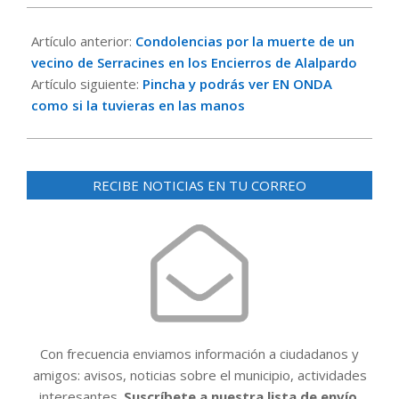
2022-
09-
Artículo anterior:
Condolencias por la muerte de un
05
vecino de Serracines en los Encierros de Alalpardo
Artículo siguiente:
Pincha y podrás ver EN ONDA
como si la tuvieras en las manos
RECIBE NOTICIAS EN TU CORREO
Con frecuencia enviamos información a ciudadanos y
amigos: avisos, noticias sobre el municipio, actividades
interesantes.
Suscríbete a nuestra lista de envío.