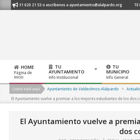
Skip
os al 91 620 21 53 o escríbenos a ayuntamiento@alalpardo.org
TE ESC
to
content
TU
TU
HOME
AYUNTAMIENTO
MUNICIPIO
Página de
Primary
inicio
Info Institucional
Info General
Navigation
Usted está aquí
Ayuntamiento de Valdeolmos-Alalpardo
>
Actuali
Menu
El Ayuntamiento vuelve a premiar a los mejores estudiantes de los dos c
El Ayuntamiento vuelve a premiar
dos c