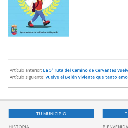
2023-
11-
Artículo anterior:
La 5ª ruta del Camino de Cervantes vuelv
10
Artículo siguiente:
Vuelve el Belén Viviente que tanto emoci
TU MUNICIPIO
T
HISTORIA
BIENVENIDA