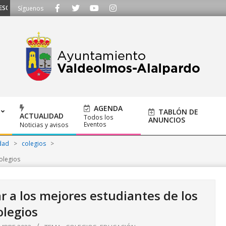
UCHAMOS - Llámanos al 91 620 21 53 o escríbenos a ayuntamiento@alalpardo
Síguenos
AGENDA
TABLÓN DE
ACTUALIDAD
Todos los
ANUNCIOS
Eventos
Noticias y avisos
dad
>
colegios
>
olegios
 a los mejores estudiantes de los
olegios