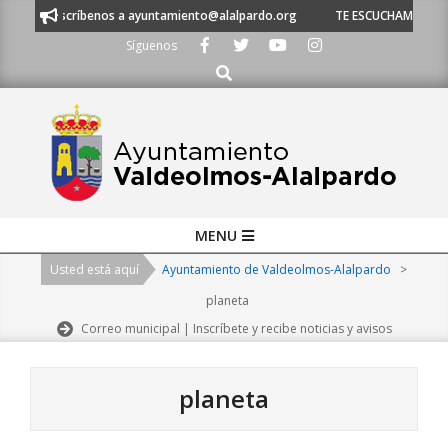
Skip
escríbenos a ayuntamiento@alalpardo.org
TE ESCUCHAMOS - Llámanos al
to
Síguenos
content
Buscar
Primary
MENU
Navigation
Usted está aquí
Ayuntamiento de Valdeolmos-Alalpardo
>
Menu
planeta
Correo municipal | Inscríbete y recibe noticias y avisos
planeta