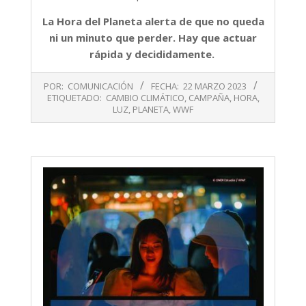
La Hora del Planeta alerta de que no queda
ni un minuto que perder. Hay que actuar
rápida y decididamente.
2023-
POR:
COMUNICACIÓN
FECHA:
22 MARZO 2023
03-
ETIQUETADO:
CAMBIO CLIMÁTICO
,
CAMPAÑA
,
HORA
,
22
LUZ
,
PLANETA
,
WWF