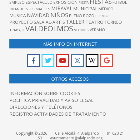
FIESTAS
EXPOSICIÓN
FUTBOL
EMPLEO
ESPECTÁCULO
FIESTA
MIRAVAL
MUNICIPAL
MÉDICO
INFANTIL
INFORMACIÓN
NIÑOS
NAVIDAD
MÚSICA
PLENO
POZO
PREMIOS
TALLER
TEATRO
PROYECTO
SALA AL-ARTIS
TORNEO
VALDEOLMOS
VERANO
TRABAJO
VECINOS
MÁS INFO EN INTERNET
OTROS ACCESOS
INFORMACIÓN SOBRE COOKIES
POLÍTICA PRIVACIDAD Y AVISO LEGAL
DIRECCIONES Y TELÉFONOS
REGISTRO ACTIVIDADES DE TRATAMIENTO
Copyright © 2026 | Calle Alcalá, 4. Alalpardo | 91 620 21
53 | ayuntamiento@alalpardo.org