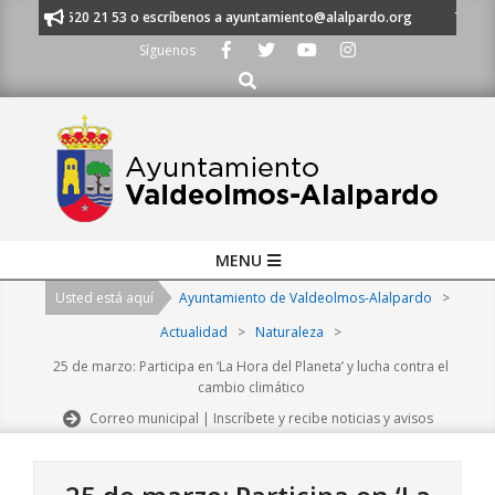
Skip
 al 91 620 21 53 o escríbenos a ayuntamiento@alalpardo.org
TE ESCUC
to
Síguenos
content
Buscar
Primary
MENU
Navigation
Usted está aquí
Ayuntamiento de Valdeolmos-Alalpardo
>
Menu
Actualidad
>
Naturaleza
>
25 de marzo: Participa en ‘La Hora del Planeta’ y lucha contra el
cambio climático
Correo municipal | Inscríbete y recibe noticias y avisos