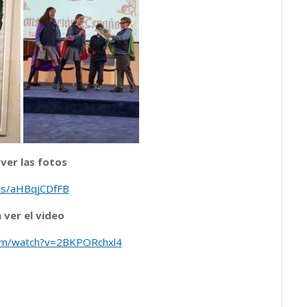
 ver las fotos
kr/s/aHBqjCDfFB
 ver el video
om/watch?v=2BKPORchxl4