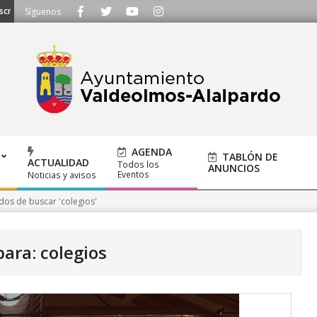
 a ayuntamiento@alalpardo.org
Síguenos
AGENDA
TABLÓN DE
ACTUALIDAD
Todos los
ANUNCIOS
Eventos
Noticias y avisos
dos de buscar 'colegios'
ara: colegios