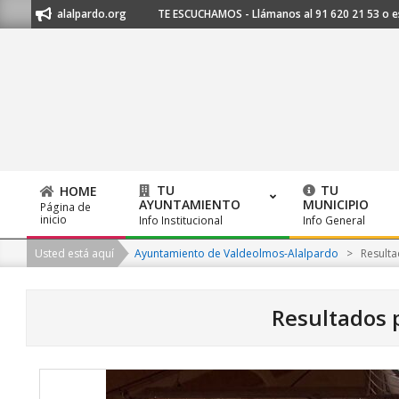
Skip
@alalpardo.org
TE ESCUCHAMOS - Llámanos al 91 620 21 53 o escríbenos
to
content
TU
TU
HOME
AYUNTAMIENTO
MUNICIPIO
Página de
Primary
inicio
Info Institucional
Info General
Navigation
Usted está aquí
Ayuntamiento de Valdeolmos-Alalpardo
>
Resulta
Menu
Resultados p