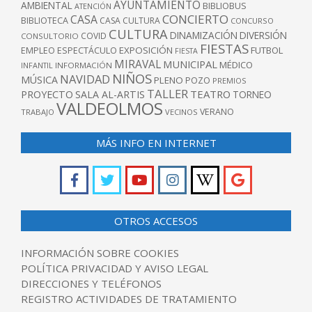
AYUNTAMIENTO
AMBIENTAL
BIBLIOBUS
ATENCIÓN
CONCIERTO
CASA
BIBLIOTECA
CASA CULTURA
CONCURSO
CULTURA
DINAMIZACIÓN
DIVERSIÓN
COVID
CONSULTORIO
FIESTAS
EXPOSICIÓN
FUTBOL
EMPLEO
ESPECTÁCULO
FIESTA
MIRAVAL
MUNICIPAL
MÉDICO
INFANTIL
INFORMACIÓN
NIÑOS
NAVIDAD
MÚSICA
PLENO
POZO
PREMIOS
TALLER
TEATRO
PROYECTO
SALA AL-ARTIS
TORNEO
VALDEOLMOS
VERANO
TRABAJO
VECINOS
MÁS INFO EN INTERNET
OTROS ACCESOS
INFORMACIÓN SOBRE COOKIES
POLÍTICA PRIVACIDAD Y AVISO LEGAL
DIRECCIONES Y TELÉFONOS
REGISTRO ACTIVIDADES DE TRATAMIENTO