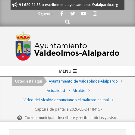
Skip
manos al 91 620 21 53 o escríbenos a ayuntamiento@alalpardo.org
TE E
to
Síguenos
content
Buscar
Primary
MENU
Navigation
Usted está aquí
Ayuntamiento de Valdeolmos-Alalpardo
>
Menu
Actualidad
>
Alcalde
>
Video del Alcalde denunciando el maltrato animal
>
Captura de pantalla 2026-05-24 184157
Correo municipal | Inscríbete y recibe noticias y avisos