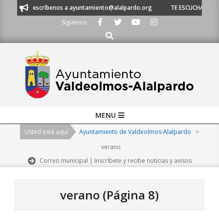
Skip
escríbenos a ayuntamiento@alalpardo.org
TE ESCUCHAMOS - Llámanos al
to
Síguenos
content
Buscar
Primary
MENU
Navigation
Usted está aquí
Ayuntamiento de Valdeolmos-Alalpardo
>
Menu
verano
Correo municipal | Inscríbete y recibe noticias y avisos
verano
(Página 8)