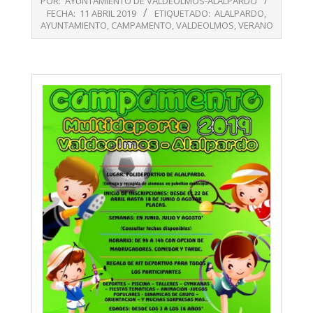
POR:
AYUNTAMIENTO DE VALDEOLMOS-ALALPARDO
04-
FECHA:
11 ABRIL 2019
ETIQUETADO:
ALALPARDO
,
11
AYUNTAMIENTO
,
CAMPAMENTO
,
VALDEOLMOS
,
VERANO