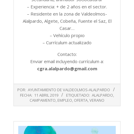
– Experiencia: + de 2 años en el sector.
– Residente en la zona de Valdeolmos-
Alalpardo, Algete, Cobeña, Fuente el Saz, El
Casar…
– Vehículo propio
– Currículum actualizado
Contacto:
Enviar email incluyendo currículum a:
cgra.alalpardo@gmail.com
2019-
POR:
AYUNTAMIENTO DE VALDEOLMOS-ALALPARDO
04-
FECHA:
11 ABRIL 2019
ETIQUETADO:
ALALPARDO
,
11
CAMPAMENTO
,
EMPLEO
,
OFERTA
,
VERANO