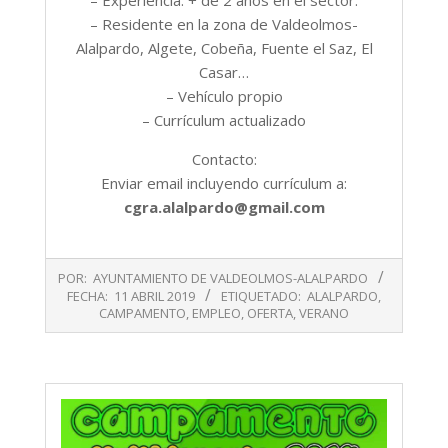
– Experiencia: + de 2 años en el sector.
– Residente en la zona de Valdeolmos-
Alalpardo, Algete, Cobeña, Fuente el Saz, El
Casar…
– Vehículo propio
– Currículum actualizado
Contacto:
Enviar email incluyendo currículum a:
cgra.alalpardo@gmail.com
2019-
POR:
AYUNTAMIENTO DE VALDEOLMOS-ALALPARDO
04-
FECHA:
11 ABRIL 2019
ETIQUETADO:
ALALPARDO
,
11
CAMPAMENTO
,
EMPLEO
,
OFERTA
,
VERANO