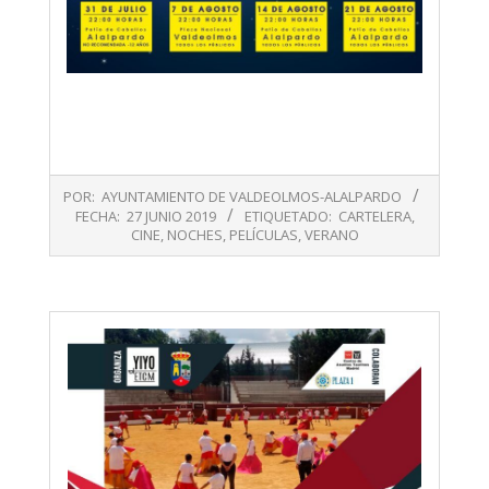
2019-
POR:
AYUNTAMIENTO DE VALDEOLMOS-ALALPARDO
06-
FECHA:
27 JUNIO 2019
ETIQUETADO:
CARTELERA
,
27
CINE
,
NOCHES
,
PELÍCULAS
,
VERANO