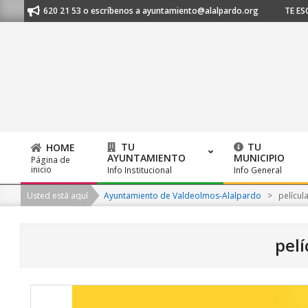
Skip
 91 620 21 53 o escríbenos a ayuntamiento@alalpardo.org
TE ESCUCHAMO
to
content
TU
TU
HOME
AYUNTAMIENTO
MUNICIPIO
Página de
Primary
inicio
Info Institucional
Info General
Navigation
Usted está aquí
Ayuntamiento de Valdeolmos-Alalpardo
>
películ
Menu
pelí