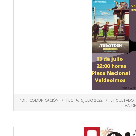
2022-
POR:
COMUNICACIÓN
FECHA:
6 JULIO 2022
ETIQUETADO:
07-
VALD
06