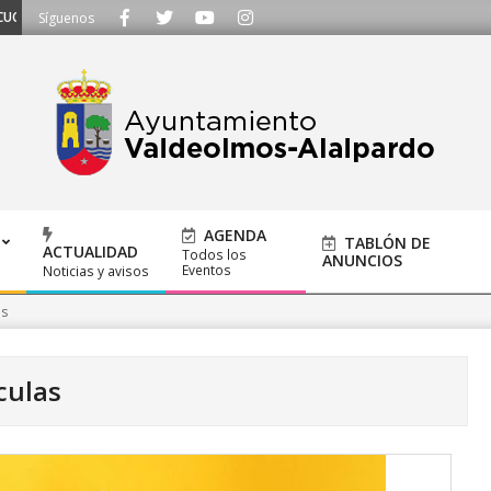
S - Llámanos al 91 620 21 53 o escríbenos a ayuntamiento@alalpardo.org
Síguenos
AGENDA
TABLÓN DE
ACTUALIDAD
Todos los
ANUNCIOS
Eventos
Noticias y avisos
as
culas