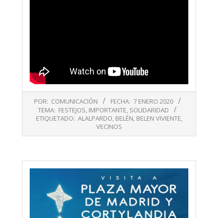
2020-
POR:
COMUNICACIÓN
FECHA:
7 ENERO 2020
01-
TEMA:
FESTEJOS
,
IMPORTANTE
,
SOLIDARIDAD
07
ETIQUETADO:
ALALPARDO
,
BELÉN
,
BELEN VIVIENTE
,
VECINOS