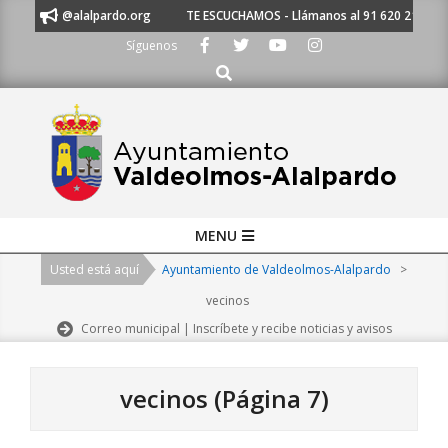
Skip
nto@alalpardo.org
TE ESCUCHAMOS - Llámanos al 91 620 21 53 o escríb
to
Síguenos
content
Buscar
Primary
MENU
Navigation
Usted está aquí
Ayuntamiento de Valdeolmos-Alalpardo
>
Menu
vecinos
Correo municipal | Inscríbete y recibe noticias y avisos
vecinos
(Página 7)