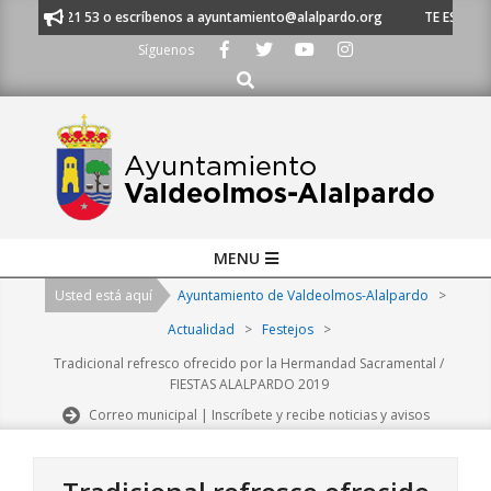
Skip
 91 620 21 53 o escríbenos a ayuntamiento@alalpardo.org
TE ESCUCHAMO
to
Síguenos
content
Buscar
Primary
MENU
Navigation
Usted está aquí
Ayuntamiento de Valdeolmos-Alalpardo
>
Menu
Actualidad
>
Festejos
>
Tradicional refresco ofrecido por la Hermandad Sacramental /
FIESTAS ALALPARDO 2019
Correo municipal | Inscríbete y recibe noticias y avisos