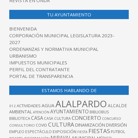
REVISTA EN ONDA
TU AYUNTAMIENTO
BIENVENIDA
CORPORACIÓN MUNICIPAL LEGISLATURA 2023-
2027
ORDENANZAS Y NORMATIVA MUNICIPAL
URBANISMO
IMPUESTOS MUNICIPALES
PERFIL DEL CONTRATANTE
PORTAL DE TRANSPARENCIA
ESTAMOS HABLANDO DE
ALALPARDO
AGUA
ALCALDE
ACTIVIDADES
012
AYUNTAMIENTO
AMBIENTAL
BIBLIOBUS
ATENCIÓN
CONCIERTO
CASA
BIBLIOTECA
CASA CULTURA
CONCURSO
CULTURA
DINAMIZACIÓN
DIVERSIÓN
COVID
CONSULTORIO
FIESTAS
EXPOSICIÓN
FUTBOL
EMPLEO
ESPECTÁCULO
FIESTA
MIRAVAL
MUNICIPAL
MÉDICO