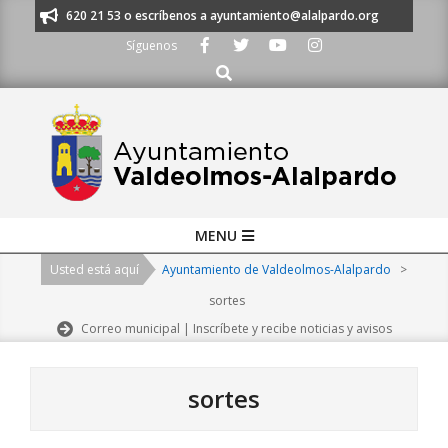
Skip
os al 91 620 21 53 o escríbenos a ayuntamiento@alalpardo.org
TE ESC
to
Síguenos
content
Buscar
Primary
MENU
Navigation
Usted está aquí
Ayuntamiento de Valdeolmos-Alalpardo
>
Menu
sortes
Correo municipal | Inscríbete y recibe noticias y avisos
sortes