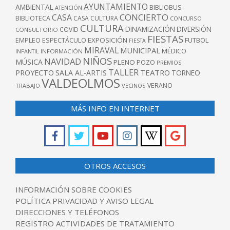
AYUNTAMIENTO
AMBIENTAL
BIBLIOBUS
ATENCIÓN
CONCIERTO
CASA
BIBLIOTECA
CASA CULTURA
CONCURSO
CULTURA
DINAMIZACIÓN
DIVERSIÓN
COVID
CONSULTORIO
FIESTAS
EXPOSICIÓN
FUTBOL
EMPLEO
ESPECTÁCULO
FIESTA
MIRAVAL
MUNICIPAL
MÉDICO
INFANTIL
INFORMACIÓN
NIÑOS
NAVIDAD
MÚSICA
PLENO
POZO
PREMIOS
TALLER
TEATRO
PROYECTO
SALA AL-ARTIS
TORNEO
VALDEOLMOS
VERANO
TRABAJO
VECINOS
MÁS INFO EN INTERNET
OTROS ACCESOS
INFORMACIÓN SOBRE COOKIES
POLÍTICA PRIVACIDAD Y AVISO LEGAL
DIRECCIONES Y TELÉFONOS
REGISTRO ACTIVIDADES DE TRATAMIENTO