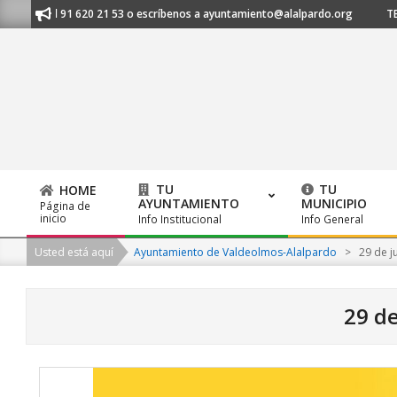
Skip
anos al 91 620 21 53 o escríbenos a ayuntamiento@alalpardo.org
TE E
to
content
TU
TU
HOME
AYUNTAMIENTO
MUNICIPIO
Página de
Primary
inicio
Info Institucional
Info General
Navigation
Usted está aquí
Ayuntamiento de Valdeolmos-Alalpardo
>
29 de j
Menu
29 de