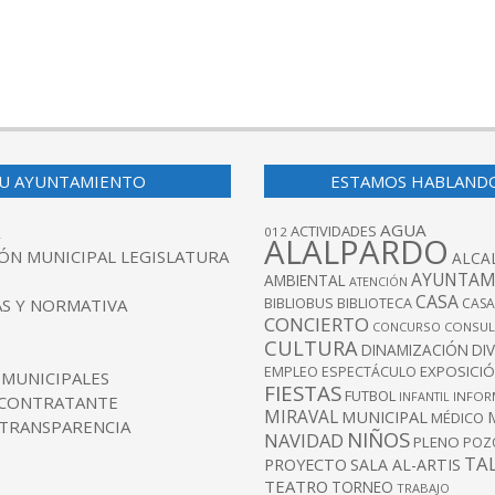
U AYUNTAMIENTO
ESTAMOS HABLAND
AGUA
ACTIVIDADES
012
ALALPARDO
ÓN MUNICIPAL LEGISLATURA
ALCA
AYUNTAM
AMBIENTAL
ATENCIÓN
CASA
BIBLIOBUS
S Y NORMATIVA
BIBLIOTECA
CASA
CONCIERTO
CONCURSO
CONSUL
CULTURA
DINAMIZACIÓN
DI
EXPOSICI
EMPLEO
ESPECTÁCULO
 MUNICIPALES
FIESTAS
FUTBOL
INFANTIL
INFOR
 CONTRATANTE
MIRAVAL
MUNICIPAL
MÉDICO
 TRANSPARENCIA
NIÑOS
NAVIDAD
PLENO
POZ
TA
PROYECTO
SALA AL-ARTIS
TEATRO
TORNEO
TRABAJO