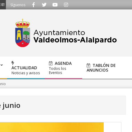
SCUCHAMOS - Llámanos al 91 620 21 53 o escríbenos a ayuntamiento@alalpar
Síguenos
AGENDA
TABLÓN DE
ACTUALIDAD
Todos los
ANUNCIOS
Eventos
Noticias y avisos
unio
 junio