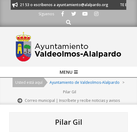
Skip
 620 21 53 o escríbenos a ayuntamiento@alalpardo.org
TE ESCUCHAMOS 
to
Síguenos
content
Buscar
Primary
MENU
Navigation
Usted está aquí
Ayuntamiento de Valdeolmos-Alalpardo
>
Menu
Pilar Gil
Correo municipal | Inscríbete y recibe noticias y avisos
Pilar Gil