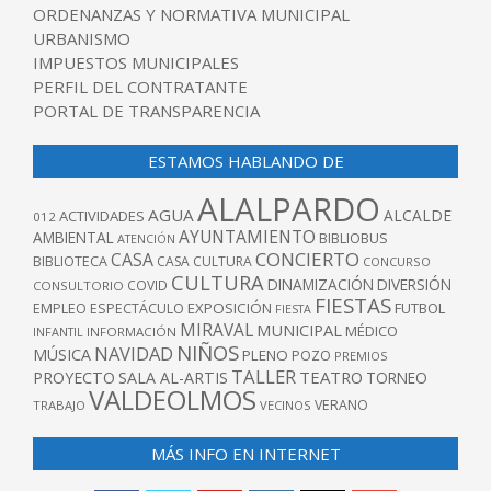
ORDENANZAS Y NORMATIVA MUNICIPAL
URBANISMO
IMPUESTOS MUNICIPALES
PERFIL DEL CONTRATANTE
PORTAL DE TRANSPARENCIA
ESTAMOS HABLANDO DE
ALALPARDO
AGUA
ALCALDE
ACTIVIDADES
012
AYUNTAMIENTO
AMBIENTAL
BIBLIOBUS
ATENCIÓN
CONCIERTO
CASA
BIBLIOTECA
CASA CULTURA
CONCURSO
CULTURA
DINAMIZACIÓN
DIVERSIÓN
COVID
CONSULTORIO
FIESTAS
EXPOSICIÓN
FUTBOL
EMPLEO
ESPECTÁCULO
FIESTA
MIRAVAL
MUNICIPAL
MÉDICO
INFANTIL
INFORMACIÓN
NIÑOS
NAVIDAD
MÚSICA
PLENO
POZO
PREMIOS
TALLER
TEATRO
PROYECTO
SALA AL-ARTIS
TORNEO
VALDEOLMOS
VERANO
TRABAJO
VECINOS
MÁS INFO EN INTERNET