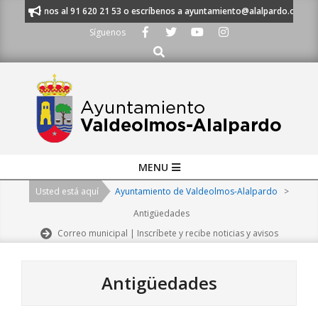
Skip
Llámanos al 91 620 21 53 o escríbenos a ayuntamiento@alalpardo.org
T
to
Síguenos
content
Buscar
Primary
MENU
Navigation
Usted está aquí
Ayuntamiento de Valdeolmos-Alalpardo
>
Menu
Antigüedades
Correo municipal | Inscríbete y recibe noticias y avisos
Antigüedades