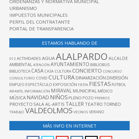
ORDENANZAS Y NORMATIVA MUNICIPAL
URBANISMO
IMPUESTOS MUNICIPALES
PERFIL DEL CONTRATANTE
PORTAL DE TRANSPARENCIA
ESTAMOS HABLANDO DE
ALALPARDO
AGUA
ALCALDE
ACTIVIDADES
012
AYUNTAMIENTO
AMBIENTAL
BIBLIOBUS
ATENCIÓN
CONCIERTO
CASA
BIBLIOTECA
CASA CULTURA
CONCURSO
CULTURA
DINAMIZACIÓN
DIVERSIÓN
COVID
CONSULTORIO
FIESTAS
EXPOSICIÓN
FUTBOL
EMPLEO
ESPECTÁCULO
FIESTA
MIRAVAL
MUNICIPAL
MÉDICO
INFANTIL
INFORMACIÓN
NIÑOS
NAVIDAD
MÚSICA
PLENO
POZO
PREMIOS
TALLER
TEATRO
PROYECTO
SALA AL-ARTIS
TORNEO
VALDEOLMOS
VERANO
TRABAJO
VECINOS
MÁS INFO EN INTERNET