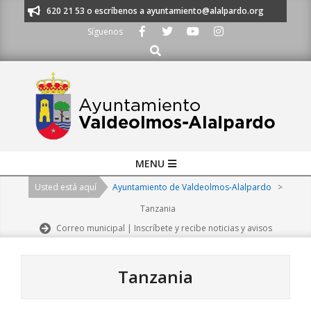
Skip
os al 91 620 21 53 o escríbenos a ayuntamiento@alalpardo.org
TE ESC
to
Síguenos
content
Buscar
Primary
MENU
Navigation
Usted está aquí
Ayuntamiento de Valdeolmos-Alalpardo
>
Menu
Tanzania
Correo municipal | Inscríbete y recibe noticias y avisos
Tanzania