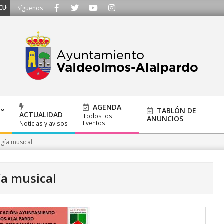
OS - Llámanos al 91 620 21 53 o escríbenos a ayuntamiento@alalpardo.org
Síguenos
AGENDA
TABLÓN DE
ACTUALIDAD
Todos los
ANUNCIOS
Eventos
Noticias y avisos
gía musical
a musical