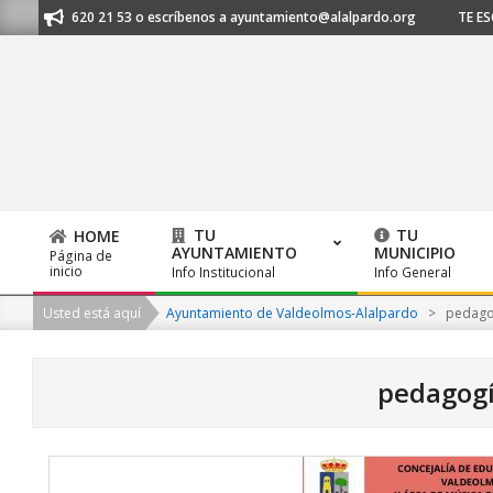
Skip
 91 620 21 53 o escríbenos a ayuntamiento@alalpardo.org
TE ESCUCHAM
to
content
TU
TU
HOME
AYUNTAMIENTO
MUNICIPIO
Página de
Primary
inicio
Info Institucional
Info General
Navigation
Usted está aquí
Ayuntamiento de Valdeolmos-Alalpardo
>
pedago
Menu
pedagogí