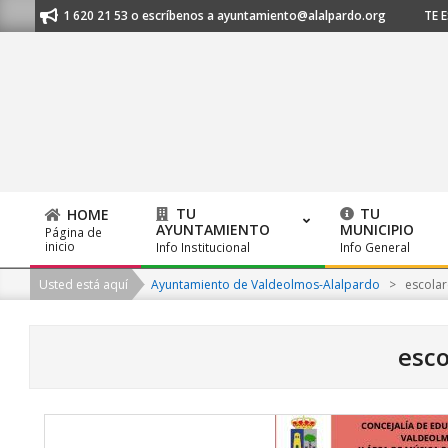
Skip
 al 91 620 21 53 o escríbenos a ayuntamiento@alalpardo.org
TE ESCUC
to
content
TU
TU
HOME
AYUNTAMIENTO
MUNICIPIO
Página de
Primary
inicio
Info Institucional
Info General
Navigation
Usted está aquí
Ayuntamiento de Valdeolmos-Alalpardo
>
escolar
Menu
esco