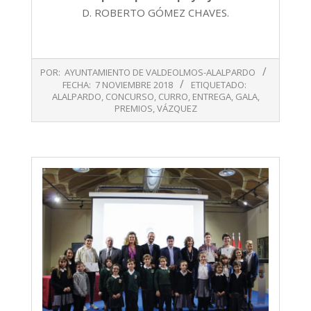
D. ROBERTO GÓMEZ CHAVES.
2018-
POR:
AYUNTAMIENTO DE VALDEOLMOS-ALALPARDO
11-
FECHA:
7 NOVIEMBRE 2018
ETIQUETADO:
07
ALALPARDO
,
CONCURSO
,
CURRO
,
ENTREGA
,
GALA
,
PREMIOS
,
VÁZQUEZ