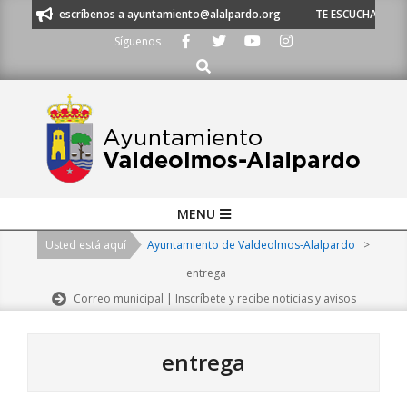
Skip
 o escríbenos a ayuntamiento@alalpardo.org
TE ESCUCHAMOS - Llámanos
to
Síguenos
content
Buscar
Primary
MENU
Navigation
Usted está aquí
Ayuntamiento de Valdeolmos-Alalpardo
>
Menu
entrega
Correo municipal | Inscríbete y recibe noticias y avisos
entrega