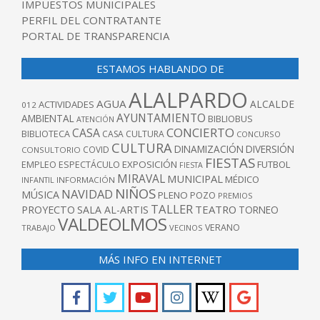
IMPUESTOS MUNICIPALES
PERFIL DEL CONTRATANTE
PORTAL DE TRANSPARENCIA
ESTAMOS HABLANDO DE
ALALPARDO
AGUA
ALCALDE
ACTIVIDADES
012
AYUNTAMIENTO
AMBIENTAL
BIBLIOBUS
ATENCIÓN
CONCIERTO
CASA
BIBLIOTECA
CASA CULTURA
CONCURSO
CULTURA
DINAMIZACIÓN
DIVERSIÓN
COVID
CONSULTORIO
FIESTAS
EXPOSICIÓN
FUTBOL
EMPLEO
ESPECTÁCULO
FIESTA
MIRAVAL
MUNICIPAL
MÉDICO
INFANTIL
INFORMACIÓN
NIÑOS
NAVIDAD
MÚSICA
PLENO
POZO
PREMIOS
TALLER
TEATRO
PROYECTO
SALA AL-ARTIS
TORNEO
VALDEOLMOS
VERANO
TRABAJO
VECINOS
MÁS INFO EN INTERNET