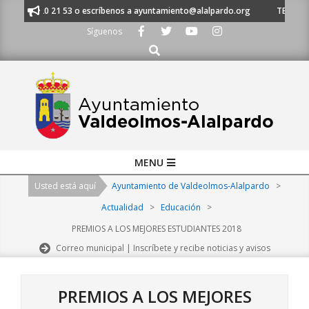
Skip
al 91 620 21 53 o escríbenos a ayuntamiento@alalpardo.org
TE ESCUCHA
to
Síguenos
content
Buscar
Primary
MENU
Navigation
Usted está aquí
Ayuntamiento de Valdeolmos-Alalpardo
>
Menu
Actualidad
>
Educación
>
PREMIOS A LOS MEJORES ESTUDIANTES 2018
Correo municipal | Inscríbete y recibe noticias y avisos
PREMIOS A LOS MEJORES