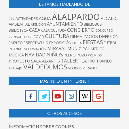
ESTAMOS HABLANDO DE
ALALPARDO
AGUA
ALCALDE
ACTIVIDADES
012
AYUNTAMIENTO
AMBIENTAL
BIBLIOBUS
ATENCIÓN
CONCIERTO
CASA
BIBLIOTECA
CASA CULTURA
CONCURSO
CULTURA
DINAMIZACIÓN
DIVERSIÓN
COVID
CONSULTORIO
FIESTAS
EXPOSICIÓN
FUTBOL
EMPLEO
ESPECTÁCULO
FIESTA
MIRAVAL
MUNICIPAL
MÉDICO
INFANTIL
INFORMACIÓN
NIÑOS
NAVIDAD
MÚSICA
PLENO
POZO
PREMIOS
TALLER
TEATRO
PROYECTO
SALA AL-ARTIS
TORNEO
VALDEOLMOS
VERANO
TRABAJO
VECINOS
MÁS INFO EN INTERNET
OTROS ACCESOS
INFORMACIÓN SOBRE COOKIES