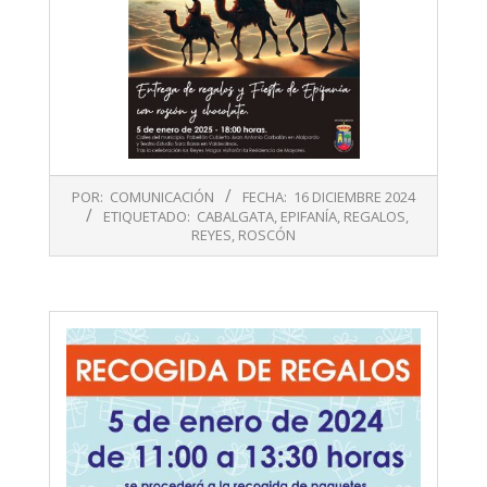
2024-
POR:
COMUNICACIÓN
FECHA:
16 DICIEMBRE 2024
12-
ETIQUETADO:
CABALGATA
,
EPIFANÍA
,
REGALOS
,
16
REYES
,
ROSCÓN