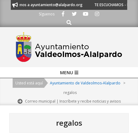
Skip
enos a ayuntamiento@alalpardo.org
TE ESCUCHAMOS - Llámanos al 91 620
to
Síguenos
content
Buscar
Primary
MENU
Navigation
Usted está aquí
Ayuntamiento de Valdeolmos-Alalpardo
>
Menu
regalos
Correo municipal | Inscríbete y recibe noticias y avisos
regalos