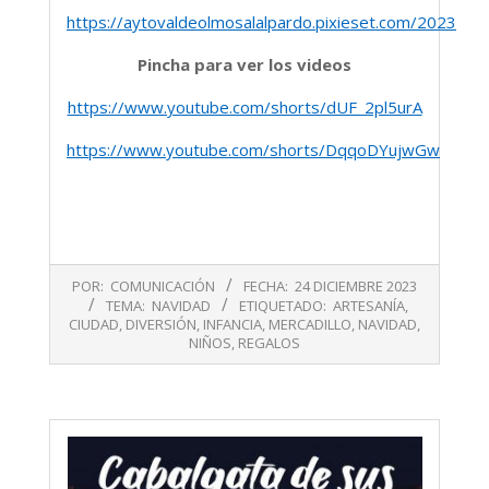
https://aytovaldeolmosalalpardo.pixieset.com/2023dic
Pincha para ver los videos
https://www.youtube.com/shorts/dUF_2pl5urA
https://www.youtube.com/shorts/DqqoDYujwGw
2023-
POR:
COMUNICACIÓN
FECHA:
24 DICIEMBRE 2023
12-
TEMA:
NAVIDAD
ETIQUETADO:
ARTESANÍA
,
24
CIUDAD
,
DIVERSIÓN
,
INFANCIA
,
MERCADILLO
,
NAVIDAD
,
NIÑOS
,
REGALOS