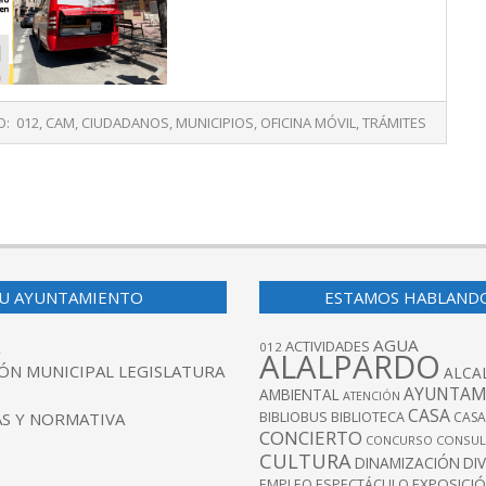
O:
012
,
CAM
,
CIUDADANOS
,
MUNICIPIOS
,
OFICINA MÓVIL
,
TRÁMITES
U AYUNTAMIENTO
ESTAMOS HABLAND
AGUA
ACTIVIDADES
012
ALALPARDO
ÓN MUNICIPAL LEGISLATURA
ALCA
AYUNTAM
AMBIENTAL
ATENCIÓN
CASA
BIBLIOBUS
S Y NORMATIVA
BIBLIOTECA
CASA
CONCIERTO
CONCURSO
CONSUL
CULTURA
DINAMIZACIÓN
DI
EXPOSICI
EMPLEO
ESPECTÁCULO