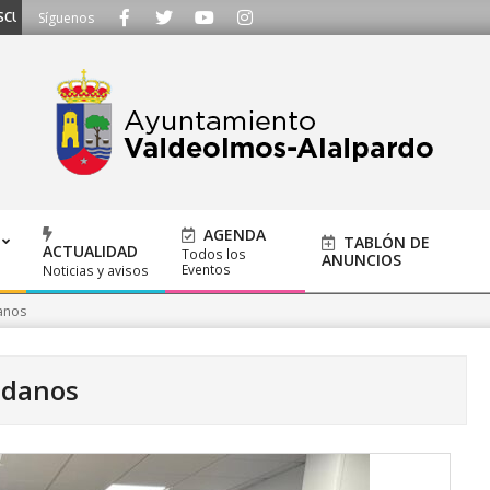
MOS - Llámanos al 91 620 21 53 o escríbenos a ayuntamiento@alalpardo.org
Síguenos
AGENDA
TABLÓN DE
ACTUALIDAD
Todos los
ANUNCIOS
Eventos
Noticias y avisos
anos
adanos