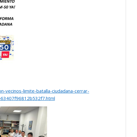
n-vecinos-limite-batalla-ciudadana-cerrar-
3407f96812b532f7.html