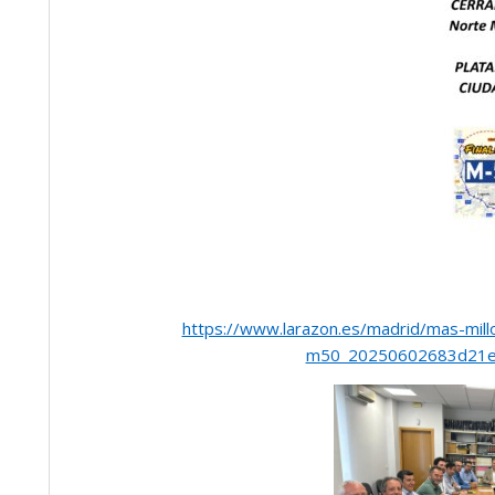
https://www.larazon.es/madrid/mas-millo
m50_20250602683d21e6