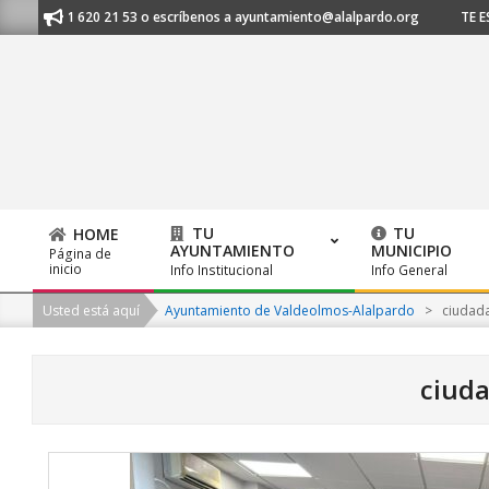
Skip
l 91 620 21 53 o escríbenos a ayuntamiento@alalpardo.org
TE ESCUCHA
to
content
TU
TU
HOME
AYUNTAMIENTO
MUNICIPIO
Página de
Primary
inicio
Info Institucional
Info General
Navigation
Usted está aquí
Ayuntamiento de Valdeolmos-Alalpardo
>
ciudad
Menu
ciud