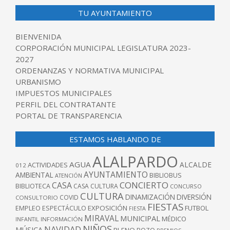
TU AYUNTAMIENTO
BIENVENIDA
CORPORACIÓN MUNICIPAL LEGISLATURA 2023-
2027
ORDENANZAS Y NORMATIVA MUNICIPAL
URBANISMO
IMPUESTOS MUNICIPALES
PERFIL DEL CONTRATANTE
PORTAL DE TRANSPARENCIA
ESTAMOS HABLANDO DE
ALALPARDO
AGUA
ALCALDE
ACTIVIDADES
012
AYUNTAMIENTO
AMBIENTAL
BIBLIOBUS
ATENCIÓN
CONCIERTO
CASA
BIBLIOTECA
CASA CULTURA
CONCURSO
CULTURA
DINAMIZACIÓN
DIVERSIÓN
COVID
CONSULTORIO
FIESTAS
EXPOSICIÓN
FUTBOL
EMPLEO
ESPECTÁCULO
FIESTA
MIRAVAL
MUNICIPAL
MÉDICO
INFANTIL
INFORMACIÓN
NIÑOS
NAVIDAD
MÚSICA