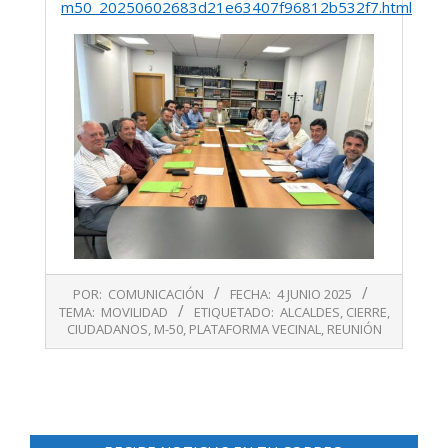
m50_20250602683d21e63407f96812b532f7.html
2025-
POR:
COMUNICACIÓN
FECHA:
4 JUNIO 2025
06-
TEMA:
MOVILIDAD
ETIQUETADO:
ALCALDES
,
CIERRE
,
04
CIUDADANOS
,
M-50
,
PLATAFORMA VECINAL
,
REUNIÓN