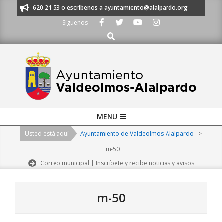
Skip
s al 91 620 21 53 o escríbenos a ayuntamiento@alalpardo.org
TE ESCU
to
Síguenos
content
Buscar
Primary
MENU
Navigation
Usted está aquí
Ayuntamiento de Valdeolmos-Alalpardo
>
Menu
m-50
Correo municipal | Inscríbete y recibe noticias y avisos
m-50