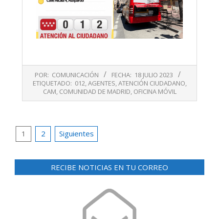
2023-
POR:
COMUNICACIÓN
FECHA:
18 JULIO 2023
07-
ETIQUETADO:
012
,
AGENTES
,
ATENCIÓN CIUDADANO
,
18
CAM
,
COMUNIDAD DE MADRID
,
OFICINA MÓVIL
Paginación
1
2
Siguientes
de
entradas
RECIBE NOTICIAS EN TU CORREO