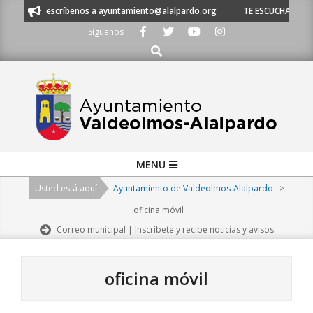
Skip
o escríbenos a ayuntamiento@alalpardo.org
TE ESCUCHAMOS - Llámanos 
to
Síguenos
content
Buscar
Primary
MENU
Navigation
Usted está aquí
Ayuntamiento de Valdeolmos-Alalpardo
>
Menu
oficina móvil
Correo municipal | Inscríbete y recibe noticias y avisos
oficina móvil