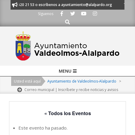
Skip
 al 91 620 21 53 o escríbenos a ayuntamiento@alalpardo.org
TE ESCUC
to
Síguenos
content
Buscar
Primary
MENU
Navigation
Usted está aquí
Ayuntamiento de Valdeolmos-Alalpardo
>
Menu
Correo municipal | Inscríbete y recibe noticias y avisos
« Todos los Eventos
Este evento ha pasado.