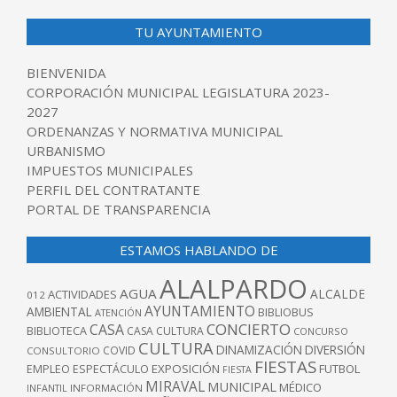
TU AYUNTAMIENTO
BIENVENIDA
CORPORACIÓN MUNICIPAL LEGISLATURA 2023-
2027
ORDENANZAS Y NORMATIVA MUNICIPAL
URBANISMO
IMPUESTOS MUNICIPALES
PERFIL DEL CONTRATANTE
PORTAL DE TRANSPARENCIA
ESTAMOS HABLANDO DE
ALALPARDO
AGUA
ALCALDE
ACTIVIDADES
012
AYUNTAMIENTO
AMBIENTAL
BIBLIOBUS
ATENCIÓN
CONCIERTO
CASA
BIBLIOTECA
CASA CULTURA
CONCURSO
CULTURA
DINAMIZACIÓN
DIVERSIÓN
COVID
CONSULTORIO
FIESTAS
EXPOSICIÓN
FUTBOL
EMPLEO
ESPECTÁCULO
FIESTA
MIRAVAL
MUNICIPAL
MÉDICO
INFANTIL
INFORMACIÓN