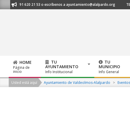
Skip
anos al 91 620 21 53 o escríbenos a ayuntamiento@alalpardo.org
TE E
to
content
TU
TU
HOME
AYUNTAMIENTO
MUNICIPIO
Página de
Primary
inicio
Info Institucional
Info General
Navigation
Usted está aquí
Ayuntamiento de Valdeolmos-Alalpardo
>
Evento
Menu
2026-
08-
07