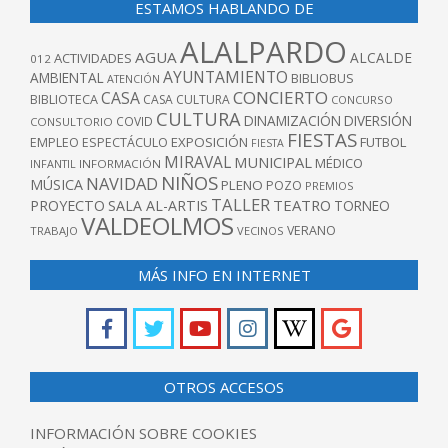
ESTAMOS HABLANDO DE
ALALPARDO
AGUA
ALCALDE
ACTIVIDADES
012
AYUNTAMIENTO
AMBIENTAL
BIBLIOBUS
ATENCIÓN
CONCIERTO
CASA
BIBLIOTECA
CASA CULTURA
CONCURSO
CULTURA
DINAMIZACIÓN
DIVERSIÓN
COVID
CONSULTORIO
FIESTAS
EXPOSICIÓN
FUTBOL
EMPLEO
ESPECTÁCULO
FIESTA
MIRAVAL
MUNICIPAL
MÉDICO
INFANTIL
INFORMACIÓN
NIÑOS
NAVIDAD
MÚSICA
PLENO
POZO
PREMIOS
TALLER
TEATRO
PROYECTO
SALA AL-ARTIS
TORNEO
VALDEOLMOS
VERANO
TRABAJO
VECINOS
MÁS INFO EN INTERNET
OTROS ACCESOS
INFORMACIÓN SOBRE COOKIES