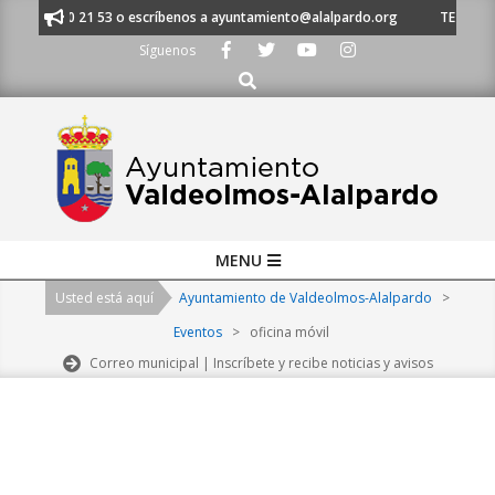
Skip
al 91 620 21 53 o escríbenos a ayuntamiento@alalpardo.org
TE ESCUCH
to
Síguenos
content
Buscar
Primary
MENU
Navigation
Usted está aquí
Ayuntamiento de Valdeolmos-Alalpardo
>
Menu
Eventos
>
oficina móvil
Correo municipal | Inscríbete y recibe noticias y avisos
2026-
08-
07