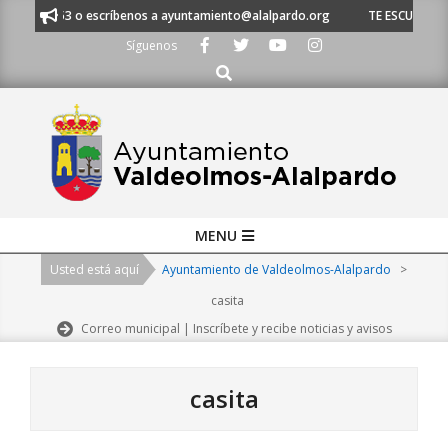
Skip
620 21 53 o escríbenos a ayuntamiento@alalpardo.org
TE ESCUCHAMOS - 
to
Síguenos
content
Buscar
Primary
MENU
Navigation
Usted está aquí
Ayuntamiento de Valdeolmos-Alalpardo
>
Menu
casita
Correo municipal | Inscríbete y recibe noticias y avisos
casita