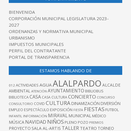
BIENVENIDA
CORPORACIÓN MUNICIPAL LEGISLATURA 2023-
2027
ORDENANZAS Y NORMATIVA MUNICIPAL
URBANISMO
IMPUESTOS MUNICIPALES
PERFIL DEL CONTRATANTE
PORTAL DE TRANSPARENCIA
ESTAMOS HABLANDO DE
ALALPARDO
AGUA
ALCALDE
ACTIVIDADES
012
AYUNTAMIENTO
AMBIENTAL
BIBLIOBUS
ATENCIÓN
CONCIERTO
CASA
BIBLIOTECA
CASA CULTURA
CONCURSO
CULTURA
DINAMIZACIÓN
DIVERSIÓN
COVID
CONSULTORIO
FIESTAS
EXPOSICIÓN
FUTBOL
EMPLEO
ESPECTÁCULO
FIESTA
MIRAVAL
MUNICIPAL
MÉDICO
INFANTIL
INFORMACIÓN
NIÑOS
NAVIDAD
MÚSICA
PLENO
POZO
PREMIOS
TALLER
TEATRO
PROYECTO
SALA AL-ARTIS
TORNEO